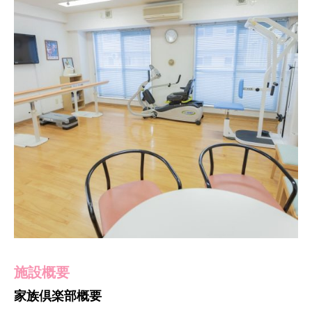
施設概要
生活・共用空間
安心のスタッフ体制
空室情報
家族倶楽部概要
テーマは「生涯青春」
常駐のスタッフが健康をサポート
入居者募集中