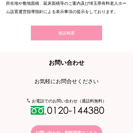
所在地や敷地面積、延床面積等のご案内及び埼玉県有料老人ホー
ライバシーを確保しながら大きな安心の中で暮らす新しい人生の
家族倶楽部では、入居された方がいつまでも元気でいられる支援
当施設は、総居室数が68室で構成されており、その内訳は1人部
ム設置運営指導指針による表示事項の提示をしております。
ステージ。
システムを作り上げており、万一の場合に備えて、医療面のサポ
屋が62室、2人部屋が6室です。お部屋の空室状況や詳細、利用
それが、生涯青春ホーム「家族倶楽部」です。
ートも充実しております。
条件については、お気軽にお問い合わせください。
「自分たちのリズムで誰にも遠慮せずにくらしたい」
施設概要
「常に自分の健康状態を把握して、必要な時に適切な医療を受け
安心のスタッフ体制
空室情報
たい」
「地域活動や趣味を大いに楽しみたい」。
成熟世代のそんな願いを実現するため、様々な設備とサービスを
お問い合わせ
ご用意しました。
お気軽にお問合せください
生活・共用空間
お電話でのお問い合わせ（通話料無料）
お問い合わせ・資料請求はこちら