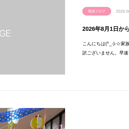
2026.0
職員ブログ
2026年8月1日
こんにちは(^_-)-
訳ございません。早速で
り、株式会社大信薬局
ます。よろしくお願い
を年に4回発行してお