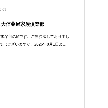
8.03
から大信薬局家族倶楽部
☆家族倶楽部のMです。ご無沙汰しており申し
はございますが、2026年8月1日よ
 家族倶楽部として新たにスタートとなり
致します。家族倶楽部では「こもれび」
りましたが