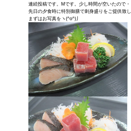
連続投稿です。Mです。少し時間が空いたので・
先日の夕食時に特別御膳で刺身盛りをご提供致
まずはお写真をヽ(^o^)丿