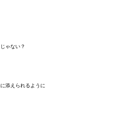
りじゃない？
、
、
身に添えられるように