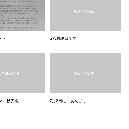
・・
GW最終日です
マ 秋刀魚
7月2日に あん〇つ