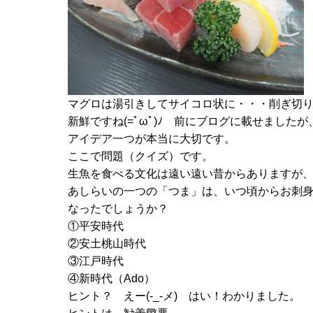
マグロは湯引きしてサイコロ状に・・・削ぎ切
新鮮ですね(=ﾟωﾟ)ﾉ 前にブログに載せましたが
アイデア一つが本当に大切です。
ここで問題（クイズ）です。
生魚を食べる文化は遠い遠い昔からありますが
あしらいの一つの「つま」は、いつ頃からお刺
なったでしょうか？
①平安時代
②安土桃山時代
③江戸時代
④新時代（Ado）
ヒント？ えー(-_-メ) はい！わかりました。