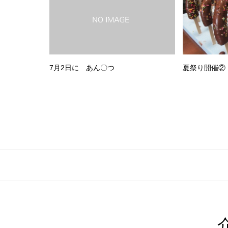
7月2日に あん〇つ
夏祭り開催②