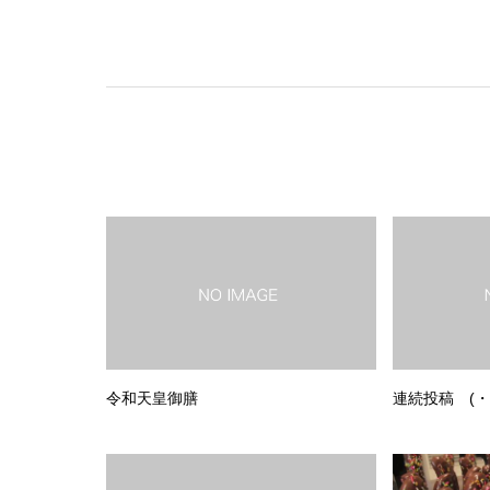
令和天皇御膳
連続投稿 (・∀