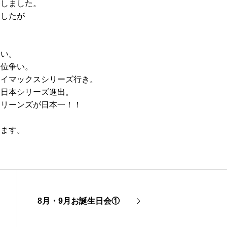
勝しました。
ましたが
争い。
３位争い。
ライマックスシリーズ行き。
、日本シリーズ進出。
マリーンズが日本一！！
ります。
8月・9月お誕生日会①