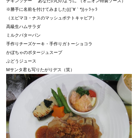
チキンソテー “あなたの心のように”（オニオン特製ソース）
※勝手に名前を付けてみました(((´∀｀*))ヶﾗヶﾗ
（エビマヨ・ナスのマッシュポテトキャビア）
高級生ハムサラダ
ミルクバターパン
手作りチーズケーキ・手作りガトーショコラ
かぼちゃのポタージュスープ
ぶどうジュース
Mサンタ君も写りたがりデス（笑）