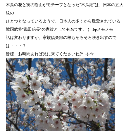
木瓜の花と実の断面がモチーフとなった“木瓜紋”は、日本の五大
紋の
ひとつとなっているようで、日本人の多くから敬愛されている
戦国武将“織田信長”の家紋として有名です。 ( ..)φメモメモ
話は変わりますが、家族倶楽部の桜もそろそろ咲き出すので
は・・・？
皆様、お時間あれば見に来てくださいね(^_-)-☆